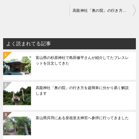
投
高龍神社「奥の院」の行き方を超簡単に分かり易く解説します
稿
ナ
ビ
よく読まれてる記事
ゲ
富山県の杉原神社で島田修平さんが紹介してたブレスレ
ー
ットを注文してきた
シ
ョ
ン
高龍神社「奥の院」の行き方を超簡単に分かり易く解説
します
富山県呉羽にある皇祖皇太神宮へ参拝に行ってきました