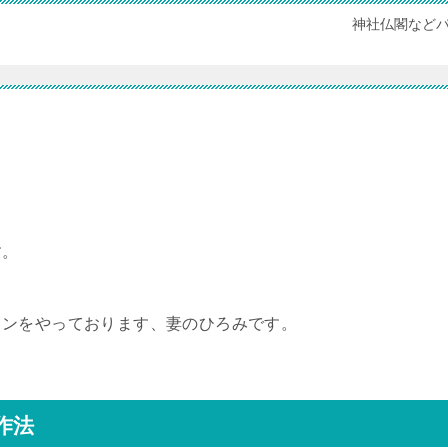
神社仏閣など
す。
ョンをやっております、妻のひろみです。
作法