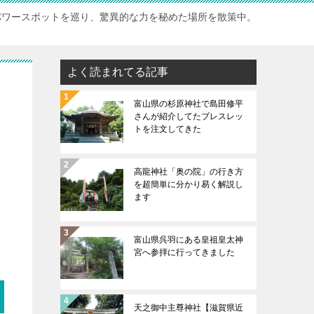
パワースポットを巡り、驚異的な力を秘めた場所を散策中。
よく読まれてる記事
富山県の杉原神社で島田修平
さんが紹介してたブレスレッ
トを注文してきた
高龍神社「奥の院」の行き方
を超簡単に分かり易く解説し
ます
富山県呉羽にある皇祖皇太神
宮へ参拝に行ってきました
天之御中主尊神社【滋賀県近