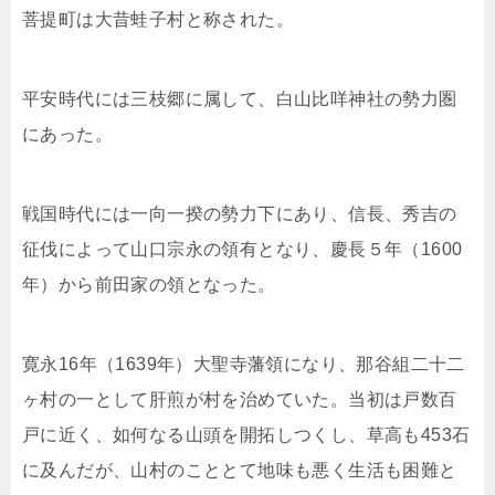
菩提町は大昔蛙子村と称された。
平安時代には三枝郷に属して、白山比咩神社の勢力圏
にあった。
戦国時代には一向一揆の勢力下にあり、信長、秀吉の
征伐によって山口宗永の領有となり、慶長５年（1600
年）から前田家の領となった。
寛永16年（1639年）大聖寺藩領になり、那谷組二十二
ヶ村の一として肝煎が村を治めていた。当初は戸数百
戸に近く、如何なる山頭を開拓しつくし、草高も453石
に及んだが、山村のこととて地味も悪く生活も困難と