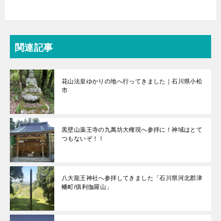
関連記事
花山法皇ゆかりの地へ行ってきました｜石川県小松
市
黒壁山薬王寺の九萬坊大権現へ参拝に！神域はとて
つもないぞ！！
八大龍王神社へ参拝してきました「石川県河北郡津
幡町/俱利伽羅山」