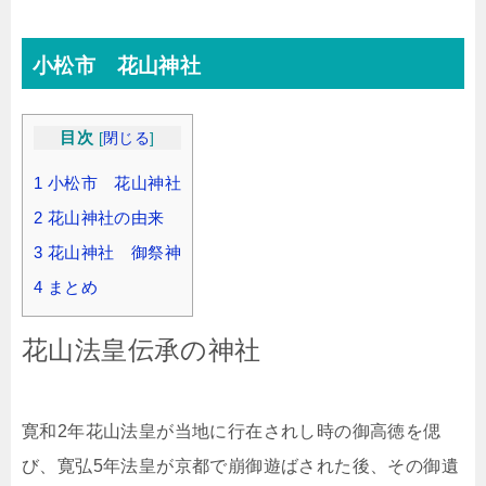
小松市 花山神社
目次
[
閉じる
]
1 小松市 花山神社
2 花山神社の由来
3 花山神社 御祭神
4 まとめ
花山法皇伝承の神社
寛和2年花山法皇が当地に行在されし時の御高徳を偲
び、寛弘5年法皇が京都で崩御遊ばされた後、その御遺