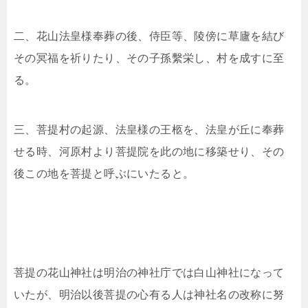
二、花山法皇様奉葬の後、侍臣等、陵傍に草廬を結び
その冥福を祈りたり、その子孫繫栄し、村を成すに至
る。
三、菩提村の起源、法皇様の王柩を、法皇が丘に奉葬
せる時、河原村より菩提院を此の地に移築せり、その
後この地を菩提と呼ぶにいたると。
菩提の花山神社は明治の神社庁では白山神社になって
いたが、明治以後菩提の心有る人は神社名の改称に努