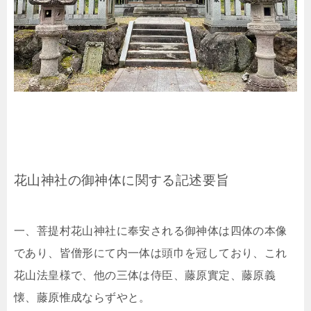
花山神社の御神体に関する記述要旨
一、菩提村花山神社に奉安される御神体は四体の本像
であり、皆僧形にて内一体は頭巾を冠しており、これ
花山法皇様で、他の三体は侍臣、藤原實定、藤原義
懐、藤原惟成ならずやと。