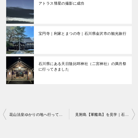
アトラス彗星の撮影に成功
宝円寺｜利家とまつの寺｜石川県金沢市の観光旅行
石川県にある天日陰比咩神社（二宮神社）の満月祭
に行ってきました
投
花山法皇ゆかりの地へ行ってきました｜石川県小松市
見附島【軍艦島】を見学｜石川県珠
稿
ナ