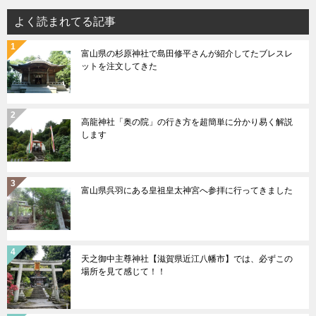
ビ
よく読まれてる記事
ゲ
富山県の杉原神社で島田修平さんが紹介してたブレスレ
ー
ットを注文してきた
シ
ョ
ン
高龍神社「奥の院」の行き方を超簡単に分かり易く解説
します
富山県呉羽にある皇祖皇太神宮へ参拝に行ってきました
天之御中主尊神社【滋賀県近江八幡市】では、必ずこの
場所を見て感じて！！